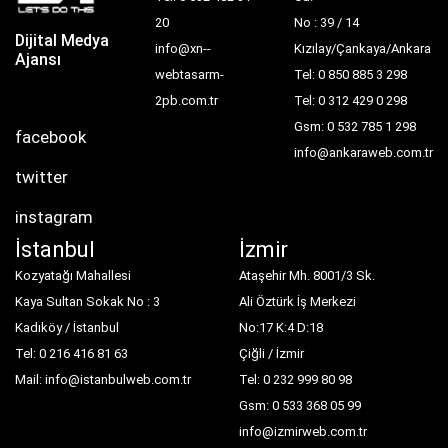
20
No : 39 / 14
Dijital Medya
info@xn--
Kızılay/Çankaya/Ankara
Ajansı
webtasarm-
Tel: 0 850 885 3 298
2pb.com.tr
Tel: 0 312 429 0 298
Gsm: 0 532 785 1 298
facebook
info@ankaraweb.com.tr
twitter
instagram
İstanbul
İzmir
Kozyatağı Mahallesi
Ataşehir Mh. 8001/3 Sk.
Kaya Sultan Sokak No : 3
Ali Öztürk İş Merkezi
Kadıköy / İstanbul
No:17 K:4 D:18
Tel: 0 216 416 81 63
Çiğli / İzmir
Mail: info@istanbulweb.com.tr
Tel: 0 232 999 80 98
Gsm: 0 533 368 05 99
info@izmirweb.com.tr